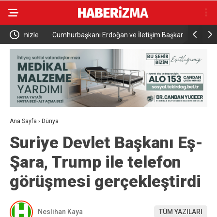
izle
Cumhurbaşkanı Erdoğan ve İletişim Başkanı
Başkan Sel
Duran’dan Anafartalar Mesajı
ettiğimiz 
milletimiz
Ana Sayfa
›
Dünya
Suriye Devlet Başkanı Eş-
Şara, Trump ile telefon
görüşmesi gerçekleştirdi
Neslihan Kaya
TÜM YAZILARI