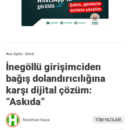
Ana Sayfa
›
Genel
İnegöllü girişimciden
bağış dolandırıcılığına
karşı dijital çözüm:
“Askıda”
Neslihan Kaya
TÜM YAZILARI