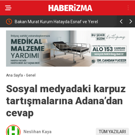
i
Bakan Murat Kurum Hatayda Esnaf ve Yerel
Bakan Ural
Yönetimlerle Bir Araya Geldi
Ana Sayfa
›
Genel
Sosyal medyadaki karpuz
tartışmalarına Adana’dan
cevap
Neslihan Kaya
TÜM YAZILARI