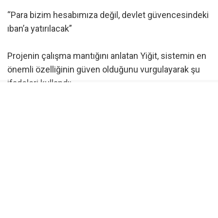
“Para bizim hesabımıza değil, devlet güvencesindeki
ıban’a yatırılacak”
Projenin çalışma mantığını anlatan Yiğit, sistemin en
önemli özelliğinin güven olduğunu vurgulayarak şu
ifadeleri kullandı:
“Biz dernek ya da vakıflar gibi para toplamıyoruz.
Sadece bağışlarınıza köprü oluyoruz. Bağışçı,
uygulama üzerinden devlet güvencesindeki IBAN’a
bağışını yapacak. Bu IBAN üzerinde bizim hiçbir
çekim veya transfer yetkimiz olmayacak. Sistem
tamamen dijital olarak çalışacak ve bağışlar yalnızca
belirlenen amaç doğrultusunda kullanılacak.”