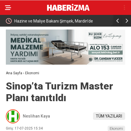
Aile ve Sosyal Hizmetler Bakanlığı ile Yıldırım
Bakan Kur
Belediyesinden İş Birliği
sahibinin 
Ana Sayfa
›
Ekonomi
Sinop’ta Turizm Master
Planı tanıtıldı
Neslihan Kaya
TÜM YAZILARI
Giriş: 17-07-2025 15:34
Ekonomi