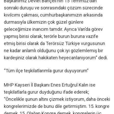
Başkanımız Devlet Bahçeli’nin 15 Temmuz’dan
sonraki duruşu ve sonrasındaki çözüm sürecinde
kıvılcımı çakması, cumhurbaşkanımızın arkasında
durmasıyla ülkemizin çok güzel günlere
geleceğimize inancım tamdır. Ayrıca Van’da görev
yapmış birisi olarak, terörle burun buruna vazife
etmiş birisi olarak da Terörsüz Türkiye vurgusunun
ne kadar anlamlı olduğunu çok iyi gözlemlemiş bir
kardeşiniz olarak hakikaten heyecanlanıyorum” dedi.
“Tüm ilçe teşkilatlarımla gurur duyuyorum”
MHP Kayseri İl Başkanı Enes Ertuğrul Kalın ise
teşkilatlarla gurur duyduğunu ifade ederek;
“Öncelikle şunun altını çizmek istiyorum, daha önceki
kongrelerimizde de bunu dile getirmiştim. 15. kongre
demek, 15. Olağan Kongre demek, kongrelerin üç