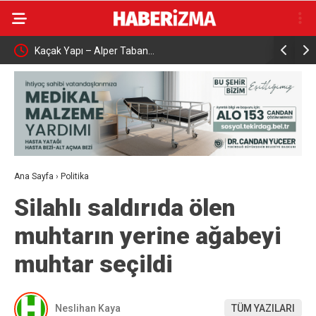
Kaçak Yapı – Alper Taban…
Çalışma ve
aşattı
Karabük’t
Ana Sayfa
›
Politika
Silahlı saldırıda ölen
muhtarın yerine ağabeyi
muhtar seçildi
Neslihan Kaya
TÜM YAZILARI