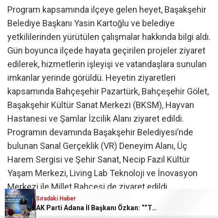
Program kapsamında ilçeye gelen heyet, Başakşehir
Belediye Başkanı Yasin Kartoğlu ve belediye
yetkililerinden yürütülen çalışmalar hakkında bilgi aldı.
Gün boyunca ilçede hayata geçirilen projeler ziyaret
edilerek, hizmetlerin işleyişi ve vatandaşlara sunulan
imkanlar yerinde görüldü. Heyetin ziyaretleri
kapsamında Bahçeşehir Pazartürk, Bahçeşehir Gölet,
Başakşehir Kültür Sanat Merkezi (BKSM), Hayvan
Hastanesi ve Şamlar İzcilik Alanı ziyaret edildi.
Programın devamında Başakşehir Belediyesi’nde
bulunan Sanal Gerçeklik (VR) Deneyim Alanı, Üç
Harem Sergisi ve Şehir Sanat, Necip Fazıl Kültür
Yaşam Merkezi, Living Lab Teknoloji ve İnovasyon
Merkezi ile Millet Bahçesi de ziyaret edildi.
Sıradaki Haber
Gerçekleştirilen incelemelerde Başakşehir
AK Parti Adana İl Başkanı Özkan: “”Türkiye Yüzyılına güçlü teşkilatımızla yürüyoruz”
Belediyesi’nin sosyal belediyecilik anlayışı, akıllı şehir