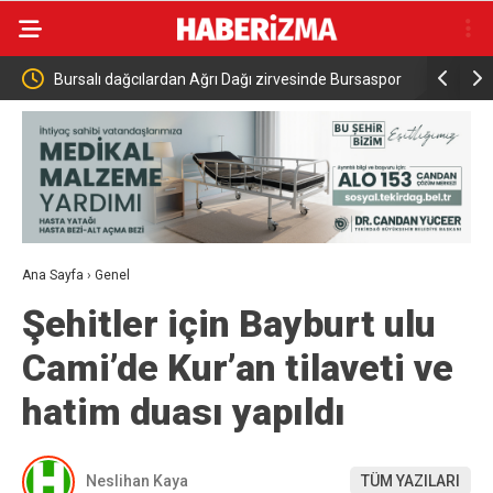
atırıldı
Bursalı dağcılardan Ağrı Dağı zirvesinde Bursaspor
İspanya’d
mesajı
Türk Uçak
Ana Sayfa
›
Genel
Şehitler için Bayburt ulu
Cami’de Kur’an tilaveti ve
hatim duası yapıldı
Neslihan Kaya
TÜM YAZILARI