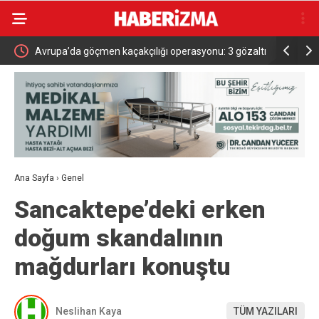
aporu
Avrupa’da göçmen kaçakçılığı operasyonu: 3 gözaltı
Başkan Vek
hizmete a
Ana Sayfa
›
Genel
Sancaktepe’deki erken
doğum skandalının
mağdurları konuştu
Neslihan Kaya
TÜM YAZILARI