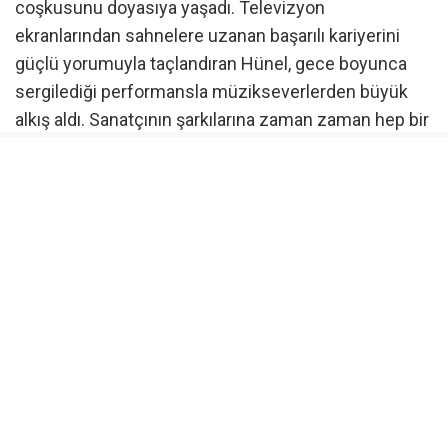
coşkusunu doyasıya yaşadı. Televizyon
ekranlarından sahnelere uzanan başarılı kariyerini
güçlü yorumuyla taçlandıran Hünel, gece boyunca
sergilediği performansla müzikseverlerden büyük
alkış aldı. Sanatçının şarkılarına zaman zaman hep bir
ağızdan eşlik eden Bursalılar, festival heyecanına
ortak oldu.
“Bursa beni, ben Bursa’yı seviyorum”
Konserin ardından duygularını paylaşan Aslı Hünel,
Bursa’da bir kez daha muhteşem bir atmosferle
karşılaştığını belirterek şunları söyledi:
“Ben Bursa’yı, Bursa da beni seviyor. Özellikle Nilüfer
Çevikel, beni bu güzel atmosferle buluşturdu.
Festivalin 64’üncü kez düzenlenmesi çok değerli ve