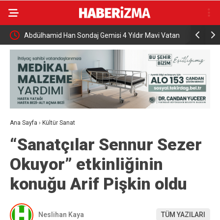
Abdülhamid Han Sondaj Gemisi 4 Yıldır Mavi Vatan
AK Parti İ
İçin Çalışıyor
programı
Ana Sayfa
›
Kültür Sanat
“Sanatçılar Sennur Sezer
Okuyor” etkinliğinin
konuğu Arif Pişkin oldu
Neslihan Kaya
TÜM YAZILARI