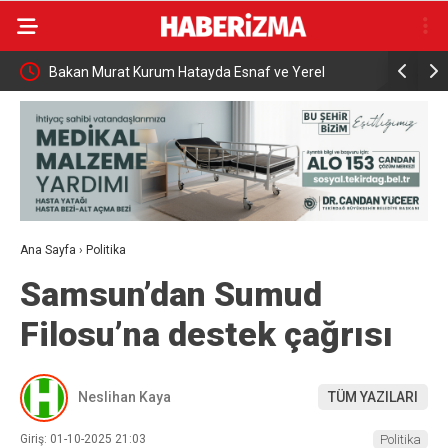
Bakan Murat Kurum Hatayda Esnaf ve Yerel
Bakan Ural
 3
Yönetimlerle Bir Araya Geldi
ir giriş
Ana Sayfa
›
Politika
Samsun’dan Sumud
Filosu’na destek çağrısı
Neslihan Kaya
TÜM YAZILARI
Giriş: 01-10-2025 21:03
Politika