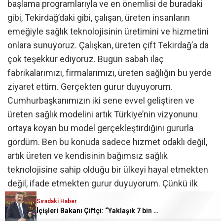
başlama programlarıyla ve en önemlisi de buradaki
gibi, Tekirdağ’daki gibi, çalışan, üreten insanların
emeğiyle sağlık teknolojisinin üretimini ve hizmetini
onlara sunuyoruz. Çalışkan, üreten çift Tekirdağ’a da
çok teşekkür ediyoruz. Bugün sabah ilaç
fabrikalarımızı, firmalarımızı, üreten sağlığın bu yerde
ziyaret ettim. Gerçekten gurur duyuyorum.
Cumhurbaşkanımızın iki sene evvel geliştiren ve
üreten sağlık modelini artık Türkiye’nin vizyonunu
ortaya koyan bu model gerçekleştirdiğini gururla
gördüm. Ben bu konuda sadece hizmet odaklı değil,
artık üreten ve kendisinin bağımsız sağlık
teknolojisine sahip olduğu bir ülkeyi hayal etmekten
değil, ifade etmekten gurur duyuyorum. Çünkü ilk
defa bugün yeni teknolojik dediğimiz biyolojik
Sıradaki Haber
tedavileri tamamen hücreden ilaca kadar üretebilen,
İçişleri Bakanı Çiftçi: “Yaklaşık 7 bin 500 aranan şahsı bu yılın ilk 7 yılında yakalamış durumdayız”