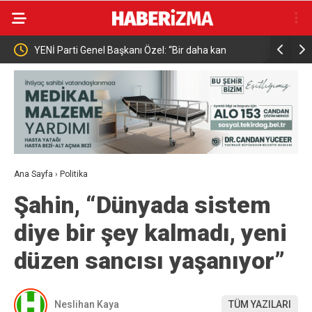
YENİ Parti Genel Başkanı Özel: “Bir daha kan
Kafkasspo
akmaması için bütün düzenlemelerin demokratik
zeminde yapılmasını savunuyoruz”
Ana Sayfa
›
Politika
Şahin, “Dünyada sistem
diye bir şey kalmadı, yeni
düzen sancısı yaşanıyor”
Neslihan Kaya
TÜM YAZILARI