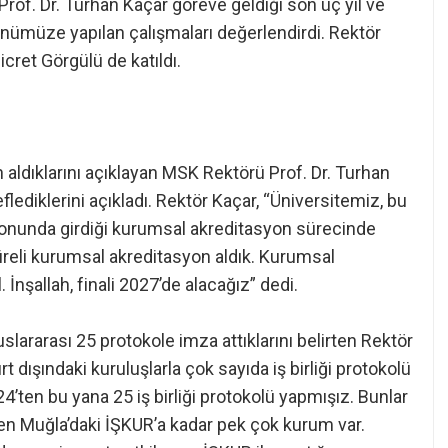
rof. Dr. Turhan Kaçar göreve geldiği son üç yıl ve
nümüze yapılan çalışmaları değerlendirdi. Rektör
cret Görgülü de katıldı.
 aldıklarını açıklayan MSK Rektörü Prof. Dr. Turhan
lediklerini açıkladı. Rektör Kaçar, “Üniversitemiz, bu
 sonunda girdiği kurumsal akreditasyon sürecinde
l süreli kurumsal akreditasyon aldık. Kurumsal
. İnşallah, finali 2027’de alacağız” dedi.
slararası 25 protokole imza attıklarını belirten Rektör
rt dışındaki kuruluşlarla çok sayıda iş birliği protokolü
24’ten bu yana 25 iş birliği protokolü yapmışız. Bunlar
den Muğla’daki İŞKUR’a kadar pek çok kurum var.