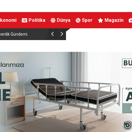
Ekonomi
Politika
Dünya
Spor
Magazin
venlik Gündemi
İznik Gölü’ne düşen genç hayatını kaybetti, gözy