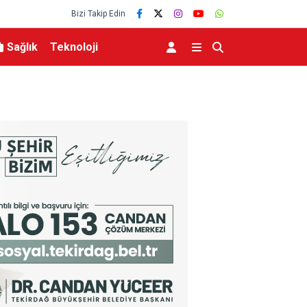
Bizi Takip Edin
Sağlık
Teknoloji
aşlarıyla toprağa verildi
Aile ve Sosyal Hizmetler Bakanı Göktaş Van’da