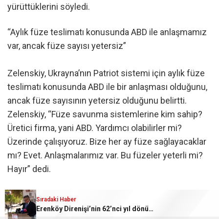
yürüttüklerini söyledi.
“Aylık füze teslimatı konusunda ABD ile anlaşmamız
var, ancak füze sayısı yetersiz”
Zelenskiy, Ukrayna’nın Patriot sistemi için aylık füze
teslimatı konusunda ABD ile bir anlaşması olduğunu,
ancak füze sayısının yetersiz olduğunu belirtti.
Zelenskiy, “Füze savunma sistemlerine kim sahip?
Üretici firma, yani ABD. Yardımcı olabilirler mi?
Üzerinde çalışıyoruz. Bize her ay füze sağlayacaklar
mı? Evet. Anlaşmalarımız var. Bu füzeler yeterli mi?
Hayır” dedi.
Zelenskiy, Ukrayna’nın 2026’da alacağı önleyici füze
Sıradaki Haber
Erenköy Direnişi’nin 62’nci yıl dönümünde şehitler törenle anıldı
sayısının 2025’e kıyasla azaldığını da sözlerine ekledi.