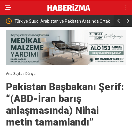
ra
Türkiye Suudi Arabistan ve Pakistan Arasında Ortak
Rusya açık
Savunma Anlaşması
saldırısı
Ana Sayfa
›
Dünya
Pakistan Başbakanı Şerif:
“(ABD-İran barış
anlaşmasında) Nihai
metin tamamlandı”