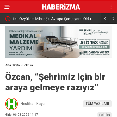
İlke Özyüksel Mihrioğlu Avrupa Şampiyonu Oldu
Cumhurbaş
ziyareti g
Ana Sayfa
›
Politika
Özcan, “Şehrimiz için bir
araya gelmeye razıyız”
Neslihan Kaya
TÜM YAZILARI
Giriş: 06-03-2026 11:17
Politika