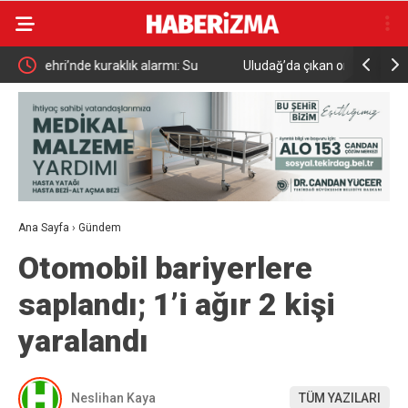
Uludağ’da çıkan orman yangını söndürüldü
MGK 6 Ağu
Güvenlik 
Ana Sayfa
›
Gündem
Otomobil bariyerlere
saplandı; 1’i ağır 2 kişi
yaralandı
Neslihan Kaya
TÜM YAZILARI