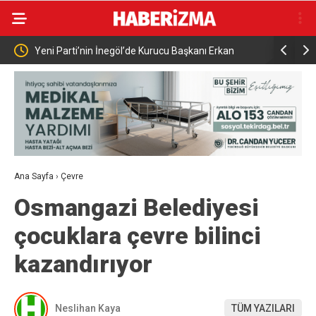
de Kurucu Başkanı Erkan
Elektrikli bisiklet ile uçuruma yuvarlandıla
yaralandı
Ana Sayfa
›
Çevre
Osmangazi Belediyesi
çocuklara çevre bilinci
kazandırıyor
Neslihan Kaya
TÜM YAZILARI