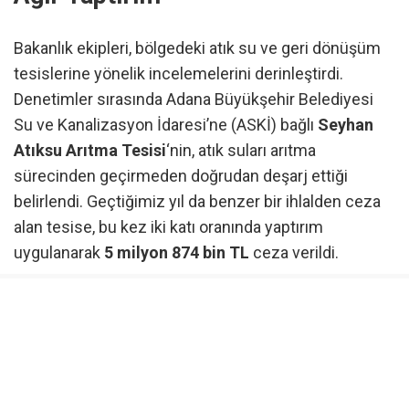
Bakanlık ekipleri, bölgedeki atık su ve geri dönüşüm
tesislerine yönelik incelemelerini derinleştirdi.
Denetimler sırasında Adana Büyükşehir Belediyesi
Su ve Kanalizasyon İdaresi’ne (ASKİ) bağlı
Seyhan
Atıksu Arıtma Tesisi
‘nin, atık suları arıtma
sürecinden geçirmeden doğrudan deşarj ettiği
belirlendi. Geçtiğimiz yıl da benzer bir ihlalden ceza
alan tesise, bu kez iki katı oranında yaptırım
uygulanarak
5 milyon 874 bin TL
ceza verildi.
Merkez teşkilatının dahil olduğu süreçte, 27
Temmuz’dan bu yana 142 kritik tesis denetim planına
alındı. Bu kapsamda yapılan 39 incelemede, kurallara
uymadığı tespit edilen 7 işletmeye daha 20 milyon
732 bin TL ceza kesildi. Toplamda 5 ilde uygulanan