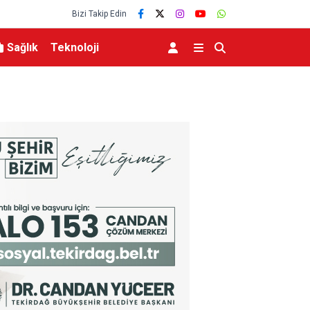
Bizi Takip Edin
Sağlık
Teknoloji
kanlığına Zoonotik
Sağlık Bakanı Memişoğlu Kaymakam Adaylarıyla