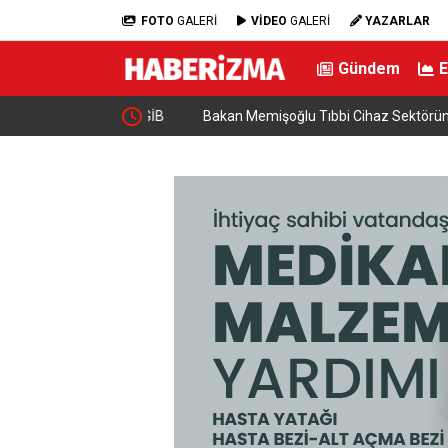
FOTO
GALERİ
VİDEO
GALERİ
YAZARLAR
Gündem
n! Son Dakika GİB
Bakan Memişoğlu Tıbbi Cihaz Sektöründe Yerli 
Açıkladı