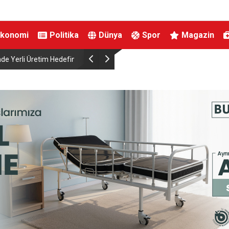
Ekonomi
Politika
Dünya
Spor
Magazin
Üretim Hedefini
Yeni Parti Bursa Milletvekili Pala’dan Sağlık Ba
Hastalık Tepkisi