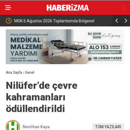
İznik Gölü’ne düşen genç hayatını kaybetti,
Aile ve S
gözyaşlarıyla toprağa verildi
Ana Sayfa
›
Genel
Nilüfer’de çevre
kahramanları
ödüllendirildi
Neslihan Kaya
TÜM YAZILARI