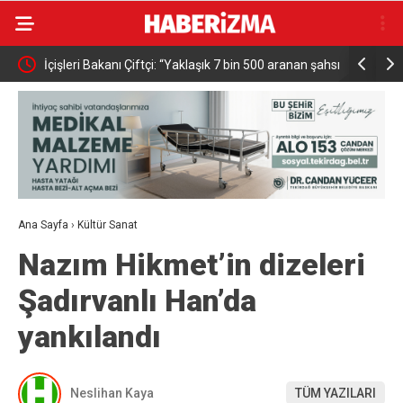
n en
İçişleri Bakanı Çiftçi: “Yaklaşık 7 bin 500 aranan şahsı
Adalet Ba
bu yılın ilk 7 yılında yakalamış durumdayız”
Başsavcısı
Ana Sayfa
›
Kültür Sanat
Nazım Hikmet’in dizeleri
Şadırvanlı Han’da
yankılandı
Neslihan Kaya
TÜM YAZILARI