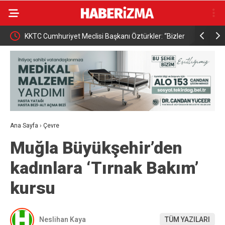
KKTC Cumhuriyet Meclisi Başkanı Öztürkler: “Bizler
Osmangazi
egemen eşitliğimizden ve eşit uluslararası
kazandırıy
statümüzden asla taviz vermeyeceğiz”
Ana Sayfa
›
Çevre
Muğla Büyükşehir’den
kadınlara ‘Tırnak Bakım’
kursu
Neslihan Kaya
TÜM YAZILARI