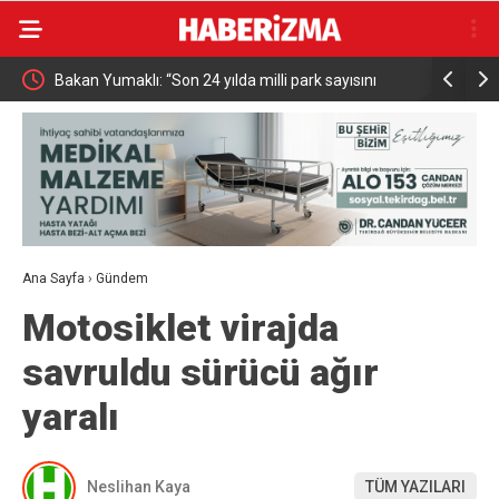
n
Bakan Yumaklı: “Son 24 yılda milli park sayısını
MHP Kütahy
696’ya çıkardık”
başlıyor
Ana Sayfa
›
Gündem
Motosiklet virajda
savruldu sürücü ağır
yaralı
Neslihan Kaya
TÜM YAZILARI