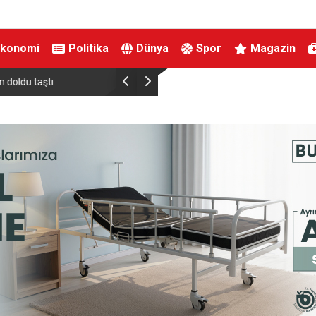
Ekonomi
Politika
Dünya
Spor
Magazin
Bakan Uraloğlu: “Yerköy – Kayseri Yüksek Hızlı T
yarısını tamamladık”