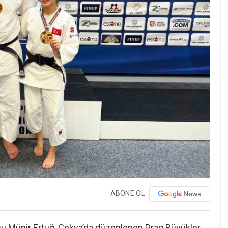
ABONE OL
docu Münir Ertuğ, Çekya’da düzenlenen Prag Büyükler