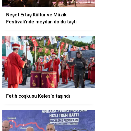
Neşet Ertaş Kültür ve Müzik
Festivali’nde meydan doldu taştı
Fetih coşkusu Keles’e taşındı