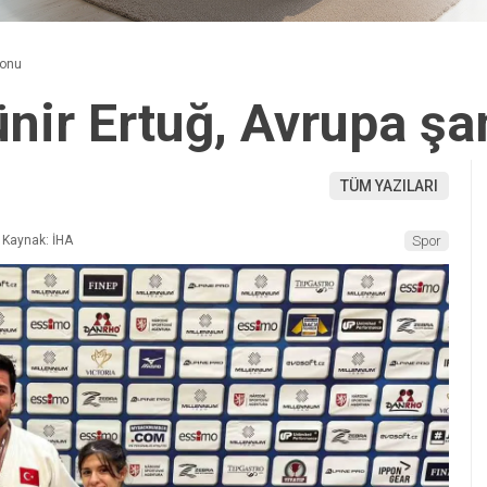
yonu
ünir Ertuğ, Avrupa ş
TÜM YAZILARI
Kaynak: İHA
Spor