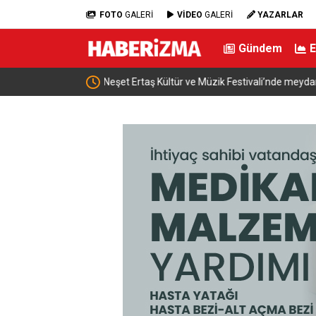
FOTO
GALERİ
VİDEO
GALERİ
YAZARLAR
Gündem
 doldu taştı
Fetih coşkusu Keles’e taşındı