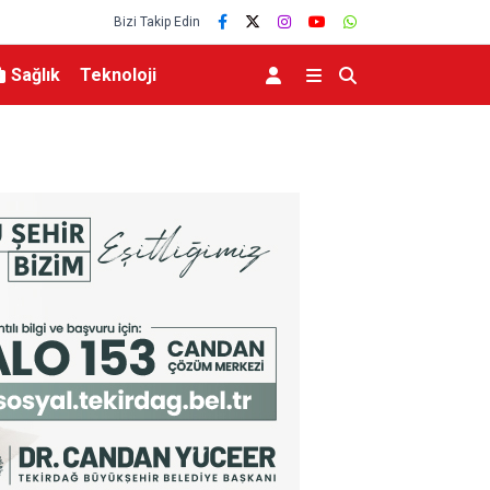
Bizi Takip Edin
Sağlık
Teknoloji
ren Projesi’nde işin
AK Partili Saygılı, MÜSİAD İzmir Kongresi’nde ko
hedeflerine üretim ve yatırımla ulaşacağız”