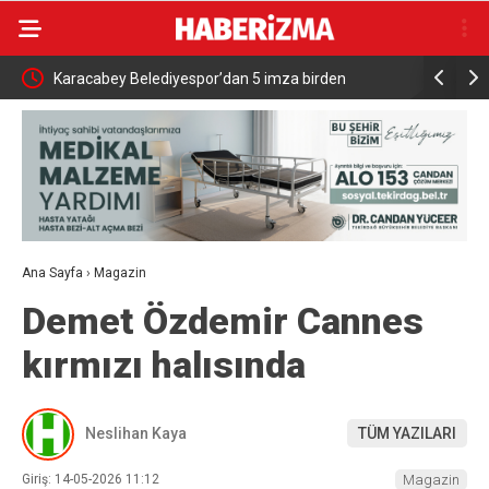
 imza birden
KTÜ Millî Teknoloji Atölyesi Kapılarını Açtı
Ana Sayfa
›
Magazin
Demet Özdemir Cannes
kırmızı halısında
Neslihan Kaya
TÜM YAZILARI
Giriş: 14-05-2026 11:12
Magazin