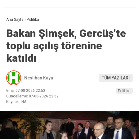
Ana Sayfa
›
Politika
Bakan Şimşek, Gercüş’te
toplu açılış törenine
katıldı
Neslihan Kaya
TÜM YAZILARI
Giriş: 07-08-2026 22:52
Politika
Güncelleme: 07-08-2026 22:52
Kaynak: İHA