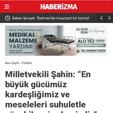
Bakan Şimşek: “Batman’da muazzam bir hizmet
Resul Dindar ve
fırtınası var”
vatandaşa unutu
Ana Sayfa
›
Politika
Milletvekili Şahin: “En
büyük gücümüz
kardeşliğimiz ve
meseleleri suhuletle