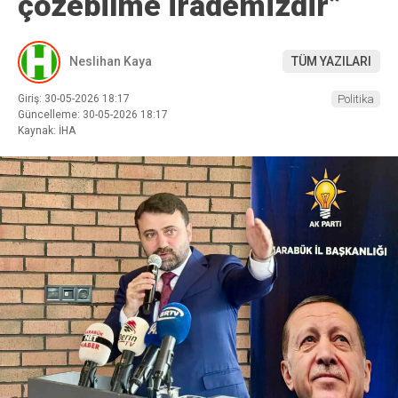
çözebilme irademizdir”
Neslihan Kaya
TÜM YAZILARI
Giriş: 30-05-2026 18:17
Politika
Güncelleme: 30-05-2026 18:17
Kaynak: İHA