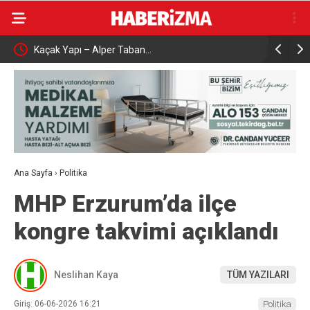
Kaçak Yapı – Alper Taban…
Çalışma ve
aşattı
Karabük’t
Ana Sayfa
›
Politika
MHP Erzurum’da ilçe
kongre takvimi açıklandı
Neslihan Kaya
TÜM YAZILARI
Giriş: 06-06-2026 16:21
Politika