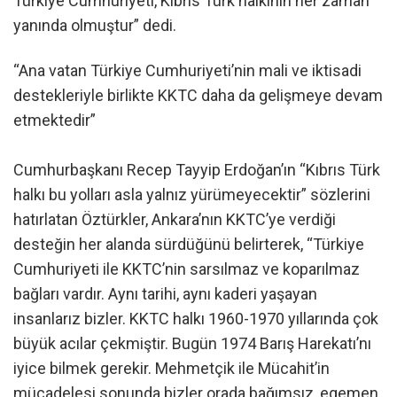
Türkiye Cumhuriyeti, Kıbrıs Türk halkının her zaman
yanında olmuştur” dedi.
“Ana vatan Türkiye Cumhuriyeti’nin mali ve iktisadi
destekleriyle birlikte KKTC daha da gelişmeye devam
etmektedir”
Cumhurbaşkanı Recep Tayyip Erdoğan’ın “Kıbrıs Türk
halkı bu yolları asla yalnız yürümeyecektir” sözlerini
hatırlatan Öztürkler, Ankara’nın KKTC’ye verdiği
desteğin her alanda sürdüğünü belirterek, “Türkiye
Cumhuriyeti ile KKTC’nin sarsılmaz ve koparılmaz
bağları vardır. Aynı tarihi, aynı kaderi yaşayan
insanlarız bizler. KKTC halkı 1960-1970 yıllarında çok
büyük acılar çekmiştir. Bugün 1974 Barış Harekatı’nı
iyice bilmek gerekir. Mehmetçik ile Mücahit’in
mücadelesi sonunda bizler orada bağımsız, egemen