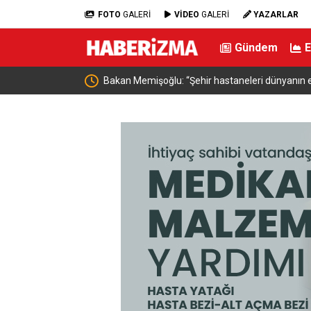
FOTO
GALERİ
VİDEO
GALERİ
YAZARLAR
Gündem
 üst seviye sağlık
İçişleri Bakanı Çiftçi: “Yaklaşık 7 bin 500 aranan şa
yakalamış durumdayız”