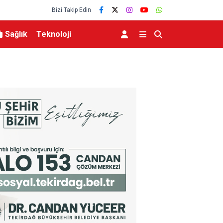
Bizi Takip Edin
Sağlık
Teknoloji
et Başsavcısı Karakaya
İran Dışişleri Bakanı Arakçi: “Hürmüz konusu
çok yakınız”