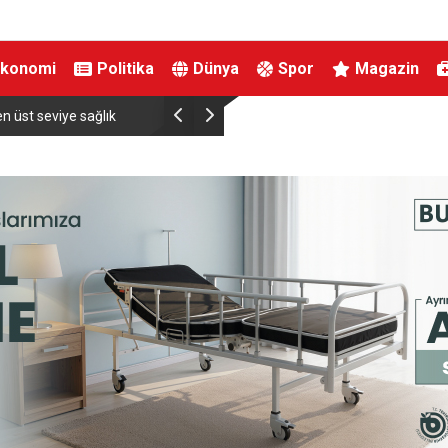
Ekonomi
Politika
Dünya
Spor
Magazin
hsı bu yılın ilk 7 yılında
Adalet Bakanı Gürlek, Büyükçekmece Cumhuriy
ile bir araya geldi