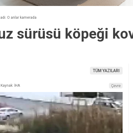
adı: O anlar kamerada
z sürüsü köpeği kova
TÜM YAZILARI
Kaynak: İHA
Çevre