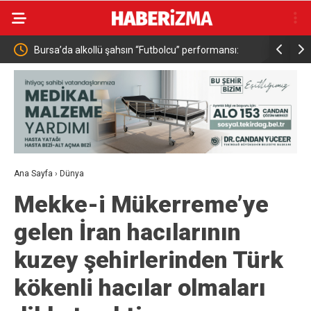
lcu” performansı:
Habur Gümrük Kapısında 2026 Yılı Günlük Tır Çıkı
bıraktı
Rekoru Kırıldı
Ana Sayfa
›
Dünya
Mekke-i Mükerreme’ye
gelen İran hacılarının
kuzey şehirlerinden Türk
kökenli hacılar olmaları