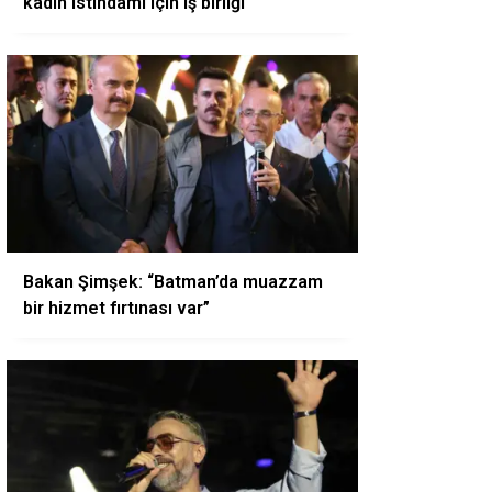
kadın istihdamı için iş birliği
Bakan Şimşek: “Batman’da muazzam
bir hizmet fırtınası var”