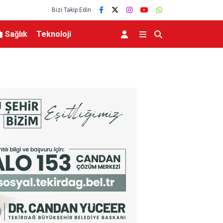
Bizi Takip Edin
Sağlık
Teknoloji
lerce vatandaşa
Menderes Belediye Başkanı İlkay Çiçek tutukla