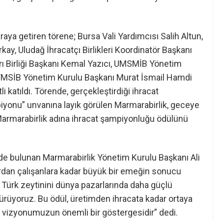
raya getiren törene; Bursa Vali Yardımcısı Salih Altun,
y, Uludağ İhracatçı Birlikleri Koordinatör Başkanı
rı Birliği Başkanı Kemal Yazıcı, UMSMİB Yönetim
YMSİB Yönetim Kurulu Başkanı Murat İsmail Hamdi
 katıldı. Törende, gerçekleştirdiği ihracat
yonu” unvanına layık görülen Marmarabirlik, geceye
Marmarabirlik adına ihracat şampiyonluğu ödülünü
de bulunan Marmarabirlik Yönetim Kurulu Başkanı Ali
klardan çalışanlara kadar büyük bir emeğin sonucu
k Türk zeytinini dünya pazarlarında daha güçlü
ürüyoruz. Bu ödül, üretimden ihracata kadar ortaya
vizyonumuzun önemli bir göstergesidir” dedi.