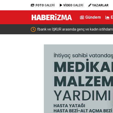
FOTO
GALERİ
VİDEO
GALERİ
YAZARLAR
Gündem
ı için iş birliği
Bakan Şimşek: “Batman’da muazzam bir hizmet f