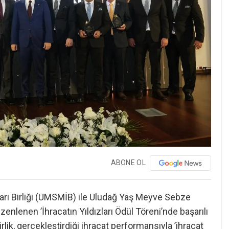
ABONE OL
rı Birliği (UMSMİB) ile Uludağ Yaş Meyve Sebze
zenlenen ’İhracatın Yıldızları Ödül Töreni’nde başarılı
rlik, gerçekleştirdiği ihracat performansıyla ’ihracat