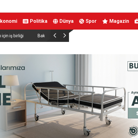
Ekonomi
Politika
Dünya
Spor
Magazin
ırtınası var”
Resul Dindar ve Ümit Yaşar, Kastamonu’da bin
unutulmaz bir gece yaşattı