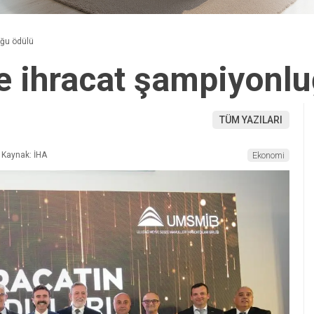
uğu ödülü
e ihracat şampiyonl
TÜM YAZILARI
Kaynak: İHA
Ekonomi