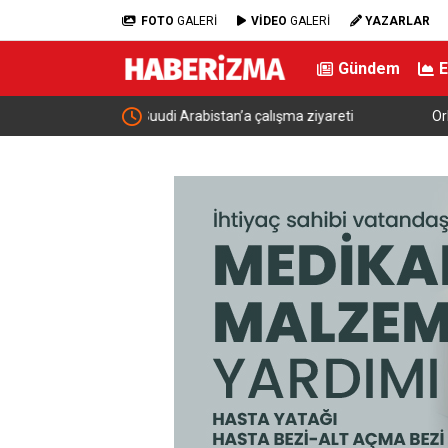
FOTO
GALERİ
VİDEO
GALERİ
YAZARLAR
Gündem
ma ziyareti
Orhangazi’deki meslek lisesinin yıkımına başlan