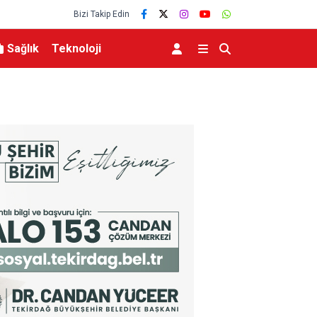
Bizi Takip Edin
Sağlık
Teknoloji
n doldu taştı
Fetih coşkusu Keles’e taşındı