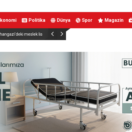
Ekonomi
Politika
Dünya
Spor
Magazin
dı
Neşet Ertaş Kültür ve Müzik Festivali’nde meyda