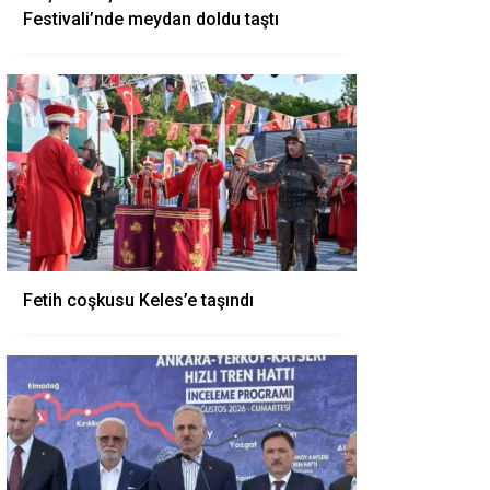
Festivali’nde meydan doldu taştı
Fetih coşkusu Keles’e taşındı