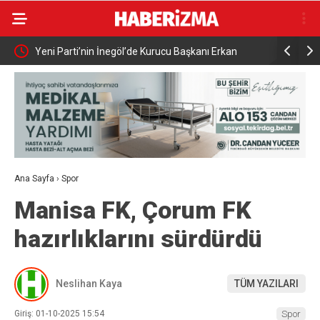
Gücü İş
Yeni Parti’nin İnegöl’de Kurucu Başkanı Erkan
Elektrikli 
Dönmez Oldu.
yaralandı
Ana Sayfa
›
Spor
Manisa FK, Çorum FK
hazırlıklarını sürdürdü
Neslihan Kaya
TÜM YAZILARI
Giriş: 01-10-2025 15:54
Spor