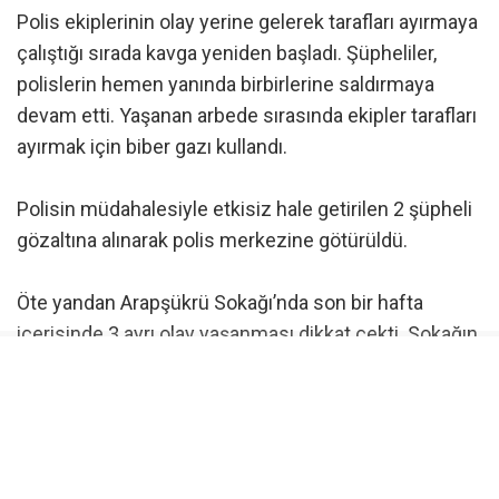
Polis ekiplerinin olay yerine gelerek tarafları ayırmaya
çalıştığı sırada kavga yeniden başladı. Şüpheliler,
polislerin hemen yanında birbirlerine saldırmaya
devam etti. Yaşanan arbede sırasında ekipler tarafları
ayırmak için biber gazı kullandı.
Polisin müdahalesiyle etkisiz hale getirilen 2 şüpheli
gözaltına alınarak polis merkezine götürüldü.
Öte yandan Arapşükrü Sokağı’nda son bir hafta
içerisinde 3 ayrı olay yaşanması dikkat çekti. Sokağın
kısa süre içerisinde art arda yaşanan olaylarla
gündeme gelmesi, çevrede bulunan vatandaşların da
dikkatini çekti.