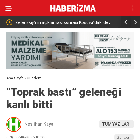
ıyor
Zelenskiy’nin açıklaması sonrası Kosova’daki dev
Mobilfest’
Ukrayna bayrağı kaldırıldı
Ana Sayfa
›
Gündem
“Toprak bastı” geleneği
kanlı bitti
Neslihan Kaya
TÜM YAZILARI
Giriş: 27-06-2026 01:33
Gündem