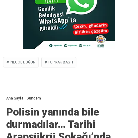
INEGÖL DÜĞÜN
TOPRAK BASTI
Ana Sayfa
›
Gündem
Polisin yanında bile
durmadılar… Tarihi
Arapşükrü Sokağı’nda