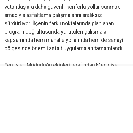
vatandaşlara daha güvenli, konforlu yollar sunmak
amacıyla asfaltlama çalışmalarını aralıksız
sürdürüyor. İlçenin farklı noktalarında planlanan
program doğrultusunda yürütülen çalışmalar
kapsamında hem mahalle yollarında hem de sanayi
bölgesinde önemli asfalt uygulamaları tamamlandı.
Fen İşleri Müdürlüğü ekipleri tarafından Mecidiye
Mahallesi’nde gerçekleştirilen çalışmalar kapsamında
413 ve 416 sokaklarda toplam 850 ton asfalt
kullanılarak 560 metre uzunluğundaki yolun
kaplaması yapıldı. Çalışmalarla birlikte uzun süredir
bakım ihtiyacı bulunan yollar modern ve güvenli bir
görünüme kavuşurken, mahalle sakinlerinin ulaşım
konforu da önemli ölçüde artırıldı.