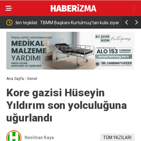
teşkilat
TBMM Başkanı Kurtulmuş’tan kulis ziyareti
AK Parti’
programı g
Ana Sayfa
›
Genel
Kore gazisi Hüseyin
Yıldırım son yolculuğuna
uğurlandı
Neslihan Kaya
TÜM YAZILARI