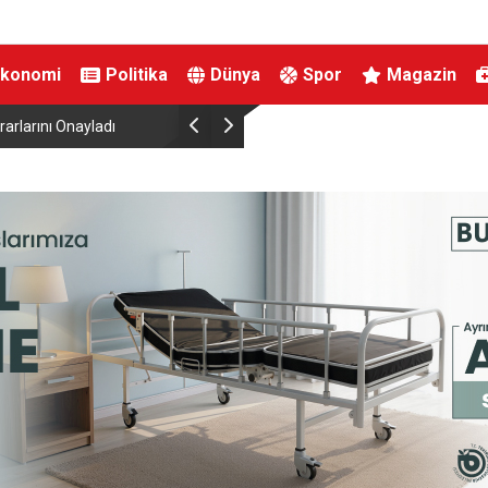
Ekonomi
Politika
Dünya
Spor
Magazin
rlarını Onayladı
Bursa Şehir Hastanesi, Kistik Fibrozis Merkezi ol