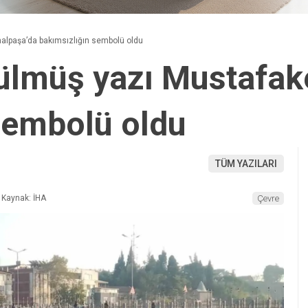
lpaşa’da bakımsızlığın sembolü oldu
ülmüş yazı Mustafak
sembolü oldu
TÜM YAZILARI
Kaynak: İHA
Çevre