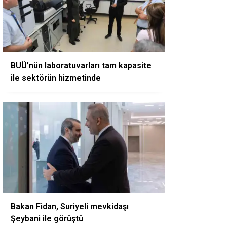
BUÜ’nün laboratuvarları tam kapasite
ile sektörün hizmetinde
Bakan Fidan, Suriyeli mevkidaşı
Şeybani ile görüştü