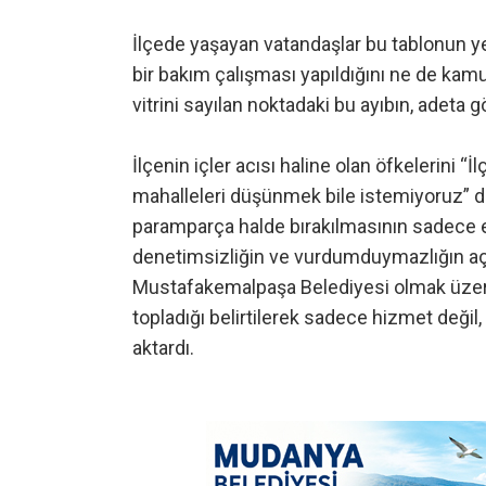
İlçede yaşayan vatandaşlar bu tablonun y
bir bakım çalışması yapıldığını ne de kam
vitrini sayılan noktadaki bu ayıbın, adeta g
İlçenin içler acısı haline olan öfkelerini 
mahalleleri düşünmek bile istemiyoruz” diy
paramparça halde bırakılmasının sadece est
denetimsizliğin ve vurdumduymazlığın açık
Mustafakemalpaşa Belediyesi olmak üzere il
topladığı belirtilerek sadece hizmet değil, 
aktardı.