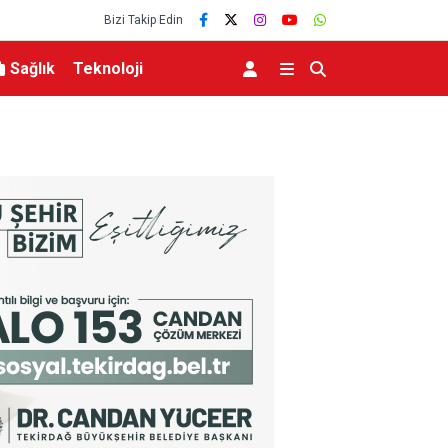
Bizi Takip Edin
Sağlık
Teknoloji
arak tescillendi
BUÜ’nün laboratuvarları tam kapasite ile sekt