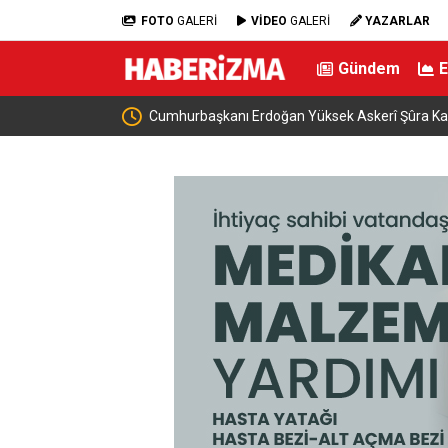
FOTO
GALERİ
VİDEO
GALERİ
YAZARLAR
Gündem
ugün Bir Araya Geliyor
Cumhurbaşkanı Erdoğan Yüksek Askerî Şûra Kara