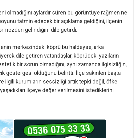
eni olmadığını aylardır süren bu görüntüye rağmen ne
uoyunu tatmin edecek bir açıklama geldiğini, ilçenin
örmezden gelindiğini dile getirdi.
“İlçenin merkezindeki köprü bu haldeyse, arka
erek dile getiren vatandaşlar, köprüdeki yazıların
etik bir sorun olmadığını; aynı zamanda ilgisizliğin,
 göstergesi olduğunu belirtti. İlçe sakinleri başta
gili kurumların sessizliği artık tepki değil, öfke
yaşadıkları ilçeye değer verilmesini istediklerini