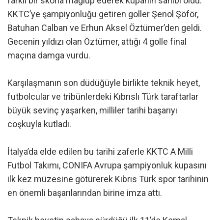
farklı bir skorla mağlup ederek kupanın sahibi oldu.
KKTC’ye şampiyonluğu getiren goller Şenol Şöför,
Batuhan Calban ve Erhun Aksel Öztümer’den geldi.
Gecenin yıldızı olan Öztümer, attığı 4 golle final
maçına damga vurdu.
Karşılaşmanın son düdüğüyle birlikte teknik heyet,
futbolcular ve tribünlerdeki Kıbrıslı Türk taraftarlar
büyük sevinç yaşarken, milliler tarihi başarıyı
coşkuyla kutladı.
İtalya’da elde edilen bu tarihi zaferle KKTC A Milli
Futbol Takımı, CONIFA Avrupa şampiyonluk kupasını
ilk kez müzesine götürerek Kıbrıs Türk spor tarihinin
en önemli başarılarından birine imza attı.