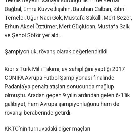
Teknik heyetin sahaya sürdüğü ilk 11’de Kemal
Bağbal, Emre Kuvvetlişahin, Batuhan Calban, Zihni
Temelci, Uğur Naci Gök, Mustafa Sakallı, Mert Sezer,
Erhun Aksel Öztümer, Mert Güçlücan, Mustafa Salk
ve Şenol Şöför yer aldı.
Şampiyonluk, rövanş olarak değerlendirildi
Kıbrıs Türk Milli Takımı, ev sahipliğini yaptığı 2017
CONIFA Avrupa Futbol Şampiyonası finalinde
Padania’ya penaltı atışları sonucunda mağlup
olmuştu. Aradan geçen 9 yılın ardından gelen 6-1’lik
galibiyet, hem Avrupa şampiyonluğunu hem de
rövanşı beraberinde getirdi.
KKTC’nin turnuvadaki diğer maçları