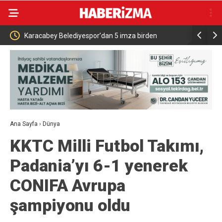
ları
Karacabey Belediyespor’dan 5 imza birden
KTÜ Millî T
Ana Sayfa
›
Dünya
KKTC Milli Futbol Takımı,
Padania’yı 6-1 yenerek
CONIFA Avrupa
şampiyonu oldu