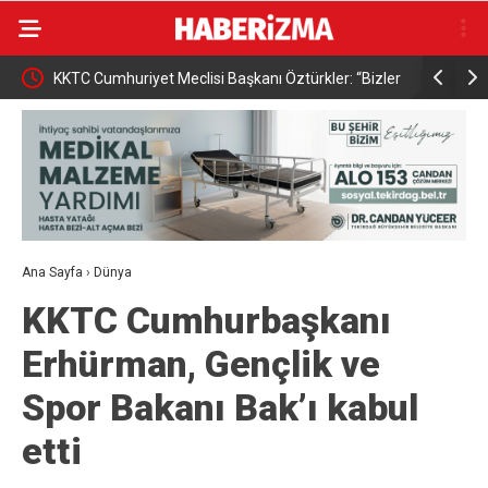
KKTC Cumhuriyet Meclisi Başkanı Öztürkler: “Bizler
Osmangazi
egemen eşitliğimizden ve eşit uluslararası
kazandırıy
statümüzden asla taviz vermeyeceğiz”
Ana Sayfa
›
Dünya
KKTC Cumhurbaşkanı
Erhürman, Gençlik ve
Spor Bakanı Bak’ı kabul
etti