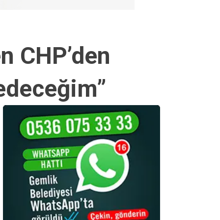
en CHP’den
 edeceğim”