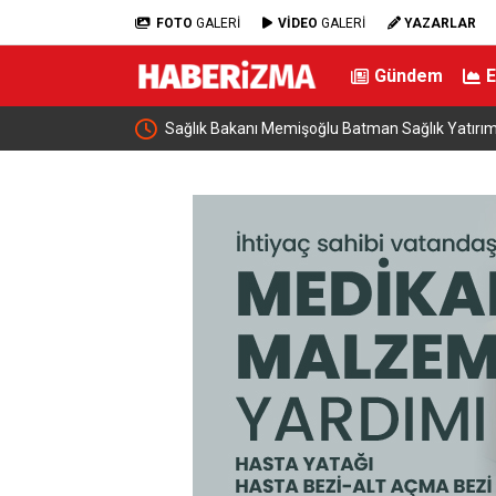
FOTO
GALERİ
VİDEO
GALERİ
YAZARLAR
Gündem
rını İnceledi
Hayat kurtaran manevra