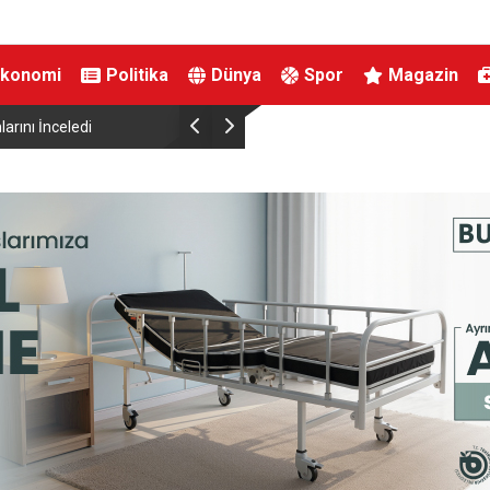
Ekonomi
Politika
Dünya
Spor
Magazin
Nilüfer’de kent rehberi ve imar durumu sorgula