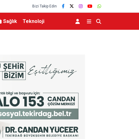
Bizi Takip Edin
Sağlık
Teknoloji
ma yenilendi
Depoda çıkan yangın apartmanı yakıyordu