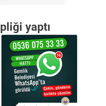
liği yaptı