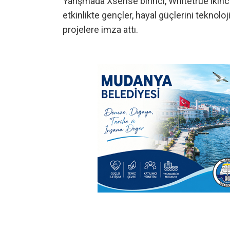
Yarışmada Xsense birinci, Whitetrue ikin
etkinlikte gençler, hayal güçlerini teknolo
projelere imza attı.