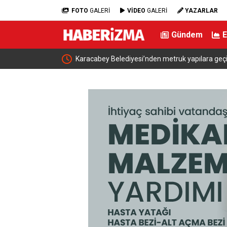
FOTO
GALERİ
VİDEO
GALERİ
YAZARLAR
Gündem
 geçit yok
Erdoğan, Suudi Arabistan’dan ayrıldı