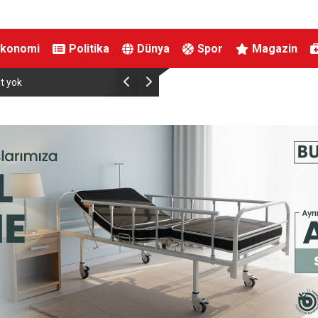
Ekonomi
Politika
Dünya
Spor
Magazin
Kahta’da kadınlara özel yaşam ve yüzme 