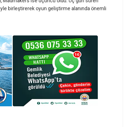
ci, Madmakers ise üçüncü oldu. Üç gün süren
jiyle birleştirerek oyun geliştirme alanında önemli