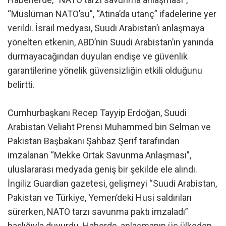
“Müslüman NATO’su”, “Atina’da utanç” ifadelerine yer
verildi. İsrail medyası, Suudi Arabistan’ı anlaşmaya
yönelten etkenin, ABD’nin Suudi Arabistan’ın yanında
durmayacağından duyulan endişe ve güvenlik
garantilerine yönelik güvensizliğin etkili olduğunu
belirtti.
Cumhurbaşkanı Recep Tayyip Erdoğan, Suudi
Arabistan Veliaht Prensi Muhammed bin Selman ve
Pakistan Başbakanı Şahbaz Şerif tarafından
imzalanan “Mekke Ortak Savunma Anlaşması”,
uluslararası medyada geniş bir şekilde ele alındı.
İngiliz Guardian gazetesi, gelişmeyi “Suudi Arabistan,
Pakistan ve Türkiye, Yemen’deki Husi saldırıları
sürerken, NATO tarzı savunma paktı imzaladı”
başlığıyla duyurdu. Haberde, anlaşmanın üç ülkeden