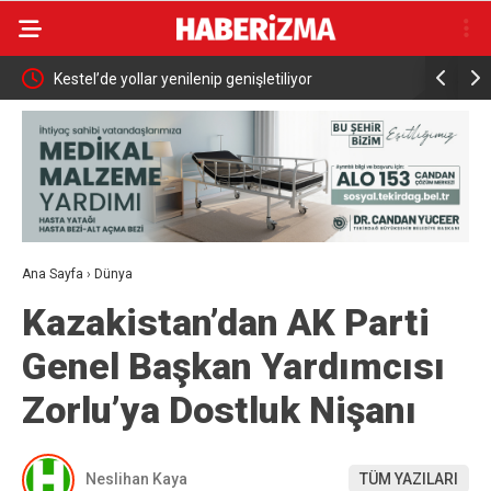
e
Kestel’de yollar yenilenip genişletiliyor
Abdülhami
uyoruz”
İçin Çalışı
Ana Sayfa
›
Dünya
Kazakistan’dan AK Parti
Genel Başkan Yardımcısı
Zorlu’ya Dostluk Nişanı
Neslihan Kaya
TÜM YAZILARI