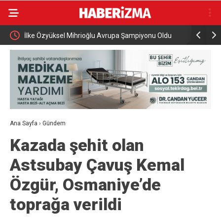
Oldu
Cumhurbaşkanı Erdoğan Suudi Arabistan’a çalışma
Orhangaz
ziyareti gerçekleştirecek
Ana Sayfa
›
Gündem
Kazada şehit olan
Astsubay Çavuş Kemal
Özgür, Osmaniye’de
toprağa verildi