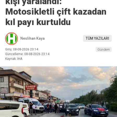
kişi yaralandı:
Motosikletli çift kazadan
kıl payı kurtuldu
Neslihan Kaya
TÜM YAZILARI
Giriş: 08-08-2026 23:14
Gündem
Güncelleme: 08-08-2026 23:14
Kaynak: İHA