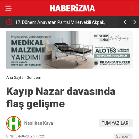
İhracat
17. Dönem Anavatan Partisi Milletvekili Akpak,
Tutuklu B
toprağa verildi
açıklama
Ana Sayfa
›
Gündem
Kayıp Nazar davasında
flaş gelişme
Neslihan Kaya
TÜM YAZILARI
Giriş: 04-06-2026 17:25
Gündem