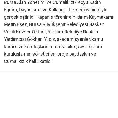
Bursa Alan Yönetimi ve Cumalıkızık Köyü Kadın
Eğitim, Dayanışma ve Kalkınma Derneği iş birliğiyle
gerçekleştirildi. Kapanış törenine Yıldırım Kaymakamı
Metin Esen, Bursa Büyükşehir Belediyesi Başkan
Vekili Kevser Öztürk, Yıldırım Belediye Başkan
Yardımcısı Gökhan Yıldız, akademisyenler, kamu
kurum ve kuruluşlarının temsilcileri, sivil toplum
kuruluşlarının yöneticileri, proje paydaşları ve
Cumalıkızık halkı katıldı.
Program süresince gönüllüler; akademik oturumlar,
psikoloji yaz okulu, saha araştırmaları ve kültürel
etkinliklerin yanı sıra Cumalıkızık’ın gündelik
yaşamına da aktif olarak katıldı. Köy sakinleriyle
birebir görüşmeler gerçekleştiren katılımcılar;
düğünlere, cenazelere ve geleneksel köy