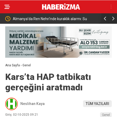
anun
Almanya’da Ren Nehri’nde kuraklık alarmı: Su
Uludağ’da
seviyesinde tarihi düşüş yaşandı
Ana Sayfa
›
Genel
Kars’ta HAP tatbikatı
gerçeğini aratmadı
Neslihan Kaya
TÜM YAZILARI
Giriş: 02-10-2025 09:21
Genel