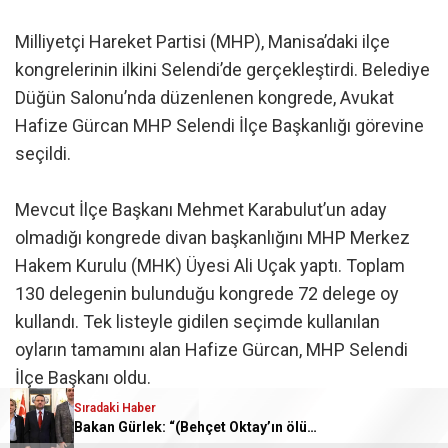
Milliyetçi Hareket Partisi (MHP), Manisa’daki ilçe
kongrelerinin ilkini Selendi’de gerçekleştirdi. Belediye
Düğün Salonu’nda düzenlenen kongrede, Avukat
Hafize Gürcan MHP Selendi İlçe Başkanlığı görevine
seçildi.
Mevcut İlçe Başkanı Mehmet Karabulut’un aday
olmadığı kongrede divan başkanlığını MHP Merkez
Hakem Kurulu (MHK) Üyesi Ali Uçak yaptı. Toplam
130 delegenin bulunduğu kongrede 72 delege oy
kullandı. Tek listeyle gidilen seçimde kullanılan
oyların tamamını alan Hafize Gürcan, MHP Selendi
İlçe Başkanı oldu.
Sıradaki Haber
Bakan Gürlek: “(Behçet Oktay’ın ölümü) Karanlık bir nokta kalmayacak, suçlu varsa da bunu çıkartmak devletin görevi”
Kongreye MHP Manisa İl Başkanı Nurullah Savaş,