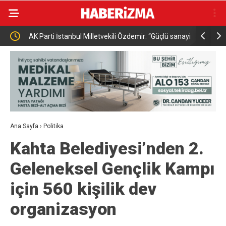
anun
AK Parti İstanbul Milletvekili Özdemir: “Güçlü sanayi,
Uluslarara
güçlü Türkiye”
kapılarını 
Ana Sayfa
›
Politika
Kahta Belediyesi’nden 2.
Geleneksel Gençlik Kampı
için 560 kişilik dev
organizasyon