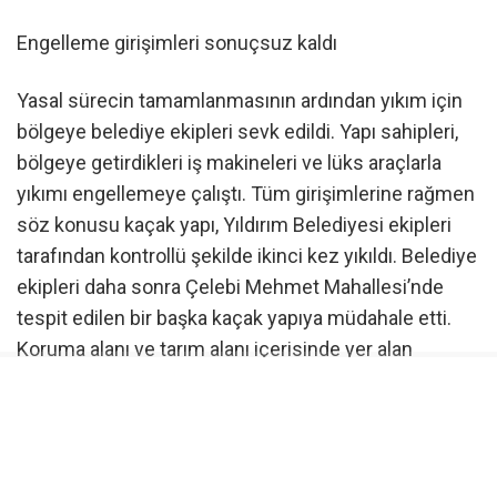
Engelleme girişimleri sonuçsuz kaldı
Yasal sürecin tamamlanmasının ardından yıkım için
bölgeye belediye ekipleri sevk edildi. Yapı sahipleri,
bölgeye getirdikleri iş makineleri ve lüks araçlarla
yıkımı engellemeye çalıştı. Tüm girişimlerine rağmen
söz konusu kaçak yapı, Yıldırım Belediyesi ekipleri
tarafından kontrollü şekilde ikinci kez yıkıldı. Belediye
ekipleri daha sonra Çelebi Mehmet Mahallesi’nde
tespit edilen bir başka kaçak yapıya müdahale etti.
Koruma alanı ve tarım alanı içerisinde yer alan
ruhsatsız inşaat da ekiplerin çalışmasıyla yıkıldı.
Kaçak yapıya sıfır tolerans
Konuyla ilgili İHA’ya açıklamalarda bulunan Yıldırım