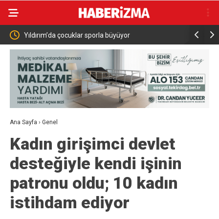
Yıldırım’da çocuklar sporla büyüyor
Yeni Parti
“başkan” o
Ana Sayfa
›
Genel
Kadın girişimci devlet
desteğiyle kendi işinin
patronu oldu; 10 kadın
istihdam ediyor