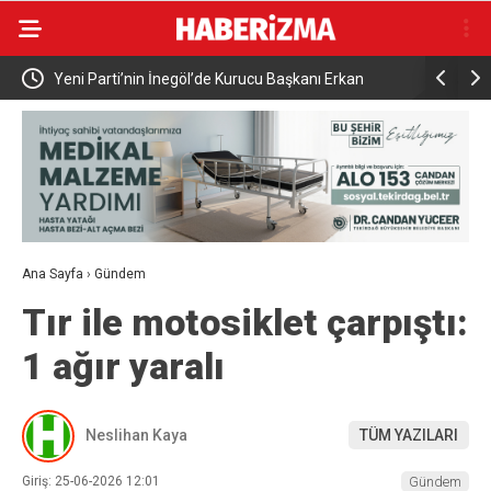
Elektrikli bisiklet ile uçuruma yuvarlandılar: 3 çocuk
Bursa’da i
yaralandı
Ana Sayfa
›
Gündem
Tır ile motosiklet çarpıştı:
1 ağır yaralı
Neslihan Kaya
TÜM YAZILARI
Giriş: 25-06-2026 12:01
Gündem