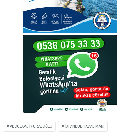
ABDULKADIR URALOĞLU
İSTANBUL HAVALIMANI