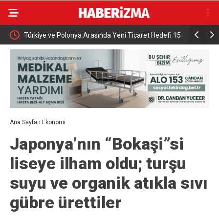
0 hak
Türkiye ve Polonya Arasında Yeni Ticaret Hedefi 15
İnegöl’de 
Milyar Dolar
Pazarda 70
Ana Sayfa
›
Ekonomi
Japonya’nın “Bokaşi”si
liseye ilham oldu; turşu
suyu ve organik atıkla sıvı
gübre ürettiler