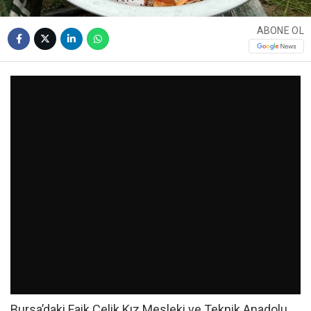
ABONE OL
Bursa’daki Faik Çelik Kız Mesleki ve Teknik Anadolu