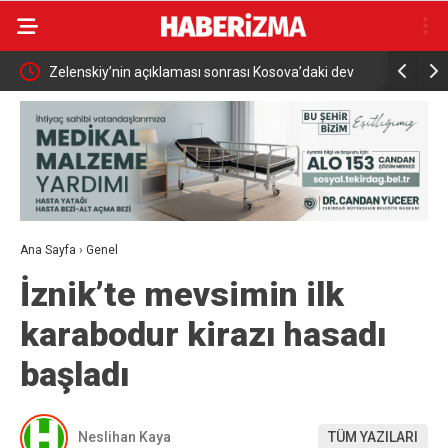
ıyor
Zelenskiy’nin açıklaması sonrası Kosova’daki dev
Mobilfest’
Ukrayna bayrağı kaldırıldı
Ana Sayfa
›
Genel
İznik’te mevsimin ilk
karabodur kirazı hasadı
başladı
Neslihan Kaya
TÜM YAZILARI