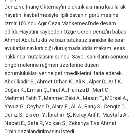
Deniz ve İnanç Öktemay’ın elektrik akımına kapılarak
hayatını kaybetmesiyle ilgili davanın görülmesine
İzmir 10’uncu Ağır Ceza Mahkemesi’nde devam
edildi. Hayatını kaybeden Özge Ceren Deniz’in babası
Ahmet Abi, tutuklu ve bazı tutuksuz sanıklar ile taraf
avukatlarının katıldığı duruşmada iddia makamı esas
hakkında mütalaasını sundu. Savcı, sanıkların sonucu
öngörmelerine rağmen üzerlerine düşen
sorumlulukları yerine getirmediklerini ifade ederek,
Abdülkadir S., Ahmet Orhan K., Ali K., Alper D., Arif K.,
Doğan K., Erman Ç., Fırat A., Hamza B., Mert C.,
Mehmet Fatih T., Mehmet Zeki A., Mesut T., Mürsel A.,
Yavuz G., Ceyhan D., Alara E., Ali A., Barış S., Cengiz D.,
Deniz S., Ekrem Y., İbrahim Ş,, Koray Arif F., Mustafa A.,
Necati E., Sefa P., Volkan Ş., Zekeriya T.ve Ahmet
D.’nin cezalandırılmasını istedi.