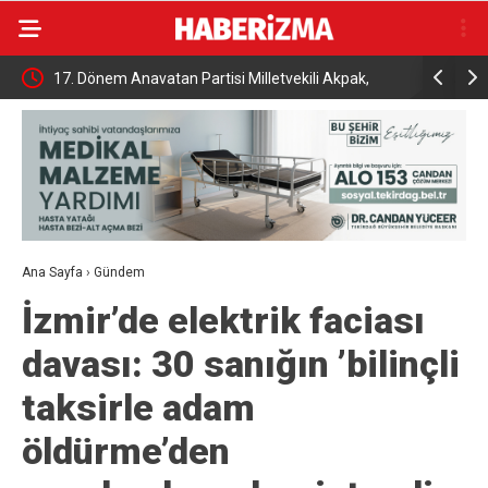
illetvekili Akpak,
Tutuklu Başkan Günel’den cezaevinden mektu
açıklama
Ana Sayfa
›
Gündem
İzmir’de elektrik faciası
davası: 30 sanığın ’bilinçli
taksirle adam
öldürme’den