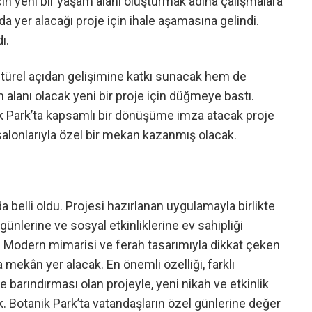
için yeni bir yaşam alanı oluşturmak adına çalışmalara
 da yer alacağı proje için ihale aşamasına gelindi.
ı.
ltürel açıdan gelişimine katkı sunacak hem de
 alanı olacak yeni bir proje için düğmeye bastı.
ik Park’ta kapsamlı bir dönüşüme imza atacak proje
salonlarıyla özel bir mekan kazanmış olacak.
a belli oldu. Projesi hazırlanan uygulamayla birlikte
günlerine ve sosyal etkinliklerine ev sahipliği
. Modern mimarisi ve ferah tasarımıyla dikkat çeken
 mekân yer alacak. En önemli özelliği, farklı
e barındırması olan projeyle, yeni nikah ve etkinlik
k. Botanik Park’ta vatandaşların özel günlerine değer