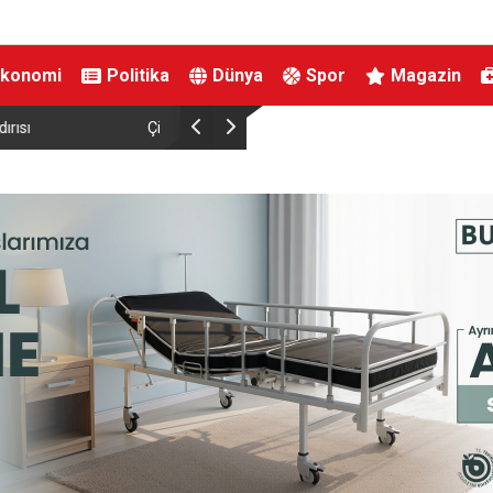
Ekonomi
Politika
Dünya
Spor
Magazin
Destek Ödemesi
DMM: “Mekke Ortak Savunma Anlaşması’nın NA
çeliştiği iddiaları tamamen gerçek dışı”