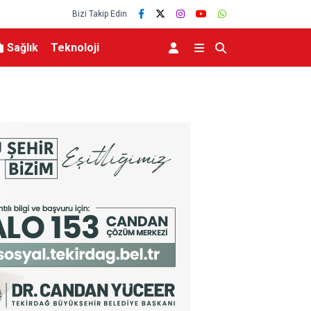
Bizi Takip Edin
Sağlık
Teknoloji
TO’nun 5. maddesiyle
Hatayda Sosyal Konutların Teslim Tarihi Açıkla