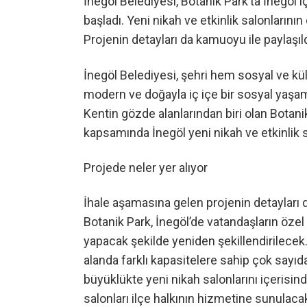
İnegöl Belediyesi, Botanik Park’ta İnegöl 
başladı. Yeni nikah ve etkinlik salonlarının
Projenin detayları da kamuoyu ile paylaşıld
İnegöl Belediyesi, şehri hem sosyal ve kü
modern ve doğayla iç içe bir sosyal yaşam
Kentin gözde alanlarından biri olan Botan
kapsamında İnegöl yeni nikah ve etkinlik 
Projede neler yer alıyor
İhale aşamasına gelen projenin detayları d
Botanik Park, İnegöl’de vatandaşların özel 
yapacak şekilde yeniden şekillendirilecek
alanda farklı kapasitelere sahip çok sayıda
büyüklükte yeni nikah salonlarını içerisind
salonları ilçe halkının hizmetine sunulaca