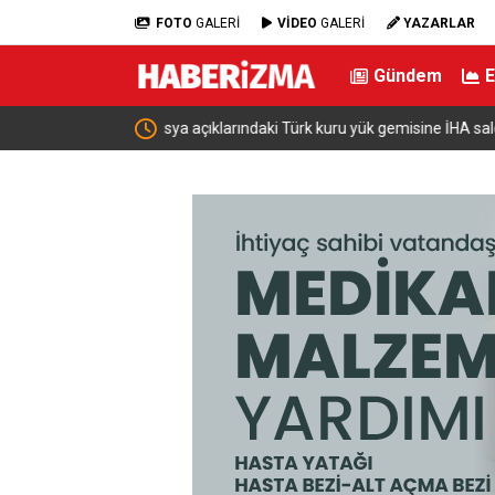
FOTO
GALERİ
VİDEO
GALERİ
YAZARLAR
Gündem
ldırısı
Çiftçilere 688 Milyon Lira Tutarında Tarımsal 