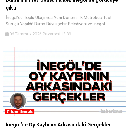
çıktı
İnegöl’de Toplu Ulaşımda Yeni Dönem: İlk Metrobüs Test
Sürüşü Yapıldı! ​Bursa Büyükşehir Belediyesi ve İnegöl
06 Temmuz 2026 Pazartesi 13:39
İnegöl’de Oy Kaybının Arkasındaki Gerçekler