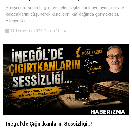
Sanıyorum seçimle göreve gelen kişiler ilanihaye aynı görevde
kalacaklarını düşünerek kendilerini kaf dağında görmekteler.
Bilmiyorlar
31 Temmuz 2026 Cuma 10:34
İnegöl’de Çığırtkanların Sessizliği..!