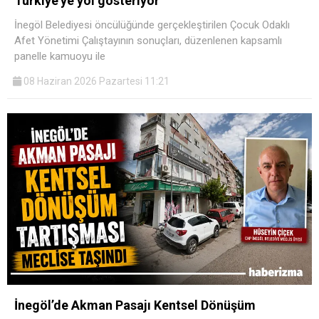
Türkiye’ye yol gösteriyor
İnegöl Belediyesi öncülüğünde gerçekleştirilen Çocuk Odaklı
Afet Yönetimi Çalıştayının sonuçları, düzenlenen kapsamlı
panelle kamuoyu ile
08 Haziran 2026 Pazartesi 11:21
İnegöl’de Akman Pasajı Kentsel Dönüşüm