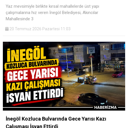
Yaz mevsimiyle birlikte kırsal mahallelerde üst yapı
çalışmalarına hız veren İnegöl Belediyesi, Akıncılar
Mahallesinde 3
20 Temmuz 2026 Pazartesi 11:03
İnegöl Kozluca Bulvarında Gece Yarısı Kazı
Çalışması İsyan Ettirdi