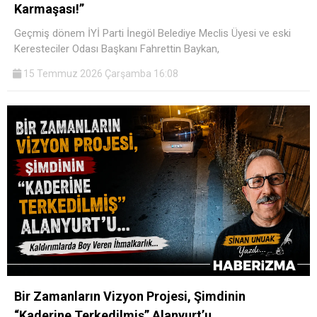
Karmaşası!”
Geçmiş dönem İYİ Parti İnegöl Belediye Meclis Üyesi ve eski
Keresteciler Odası Başkanı Fahrettin Baykan,
15 Temmuz 2026 Çarşamba 16:08
Bir Zamanların Vizyon Projesi, Şimdinin
“Kaderine Terkedilmiş” Alanyurt’u