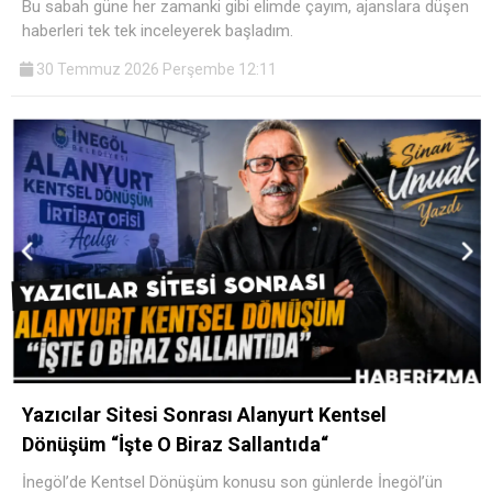
Bu sabah güne her zamanki gibi elimde çayım, ajanslara düşen
haberleri tek tek inceleyerek başladım.
30 Temmuz 2026 Perşembe 12:11
Yazıcılar Sitesi Sonrası Alanyurt Kentsel
Dönüşüm “İşte O Biraz Sallantıda“
İnegöl’de Kentsel Dönüşüm konusu ​son günlerde İnegöl’ün