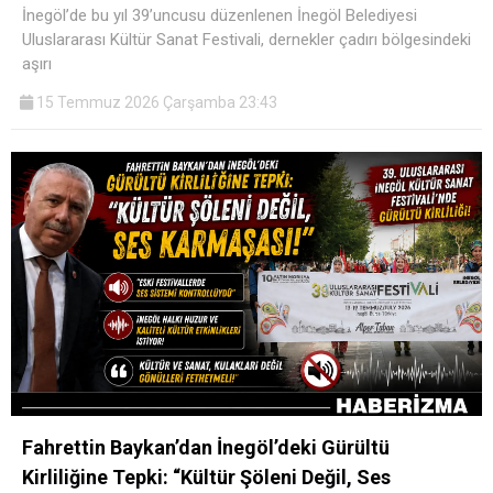
İnegöl’de bu yıl 39’uncusu düzenlenen İnegöl Belediyesi
Uluslararası Kültür Sanat Festivali, dernekler çadırı bölgesindeki
aşırı
15 Temmuz 2026 Çarşamba 23:43
Fahrettin Baykan’dan İnegöl’deki Gürültü
Kirliliğine Tepki: “Kültür Şöleni Değil, Ses