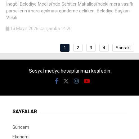
İnegöl Belediye Meclisi’nde Şehitler Mahallesi’ndeki mera vasıflı
parsellerin imara açılması gündeme gelirken, Belediye Başkan
Vekili
13 Mayıs 2026 Çarşamba 14:20
1
2
3
4
Sonraki
Sosyal medya hesaplarımızı keşfedin
SAYFALAR
Gündem
Ekonomi