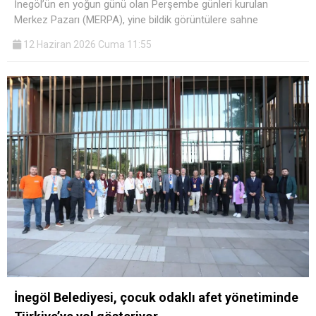
​İnegöl’ün en yoğun günü olan Perşembe günleri kurulan
Merkez Pazarı (MERPA), yine bildik görüntülere sahne
12 Haziran 2026 Cuma 11:55
İnegöl Belediyesi, çocuk odaklı afet yönetiminde