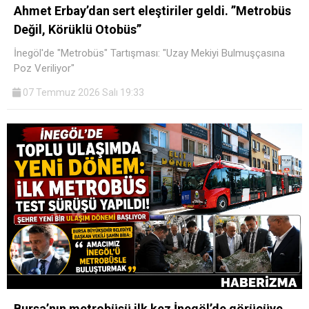
Ahmet Erbay’dan sert eleştiriler geldi. ​”Metrobüs
Değil, Körüklü Otobüs”
İnegöl'de "Metrobüs" Tartışması: "Uzay Mekiyi Bulmuşçasına
Poz Veriliyor"
07 Temmuz 2026 Salı 19:33
Bursa’nın metrobüsü ilk kez İnegöl’de görücüye