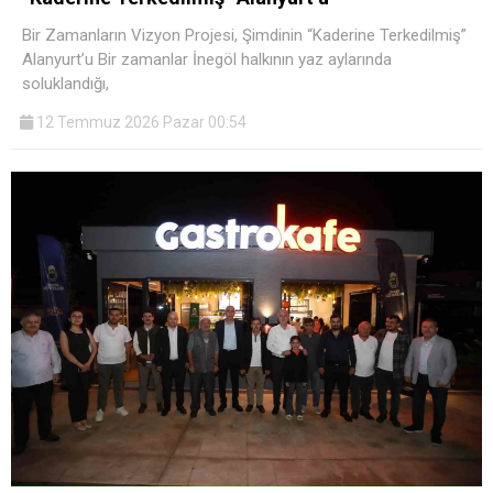
Bir Zamanların Vizyon Projesi, Şimdinin “Kaderine Terkedilmiş”
Alanyurt’u Bir zamanlar İnegöl halkının yaz aylarında
soluklandığı,
12 Temmuz 2026 Pazar 00:54