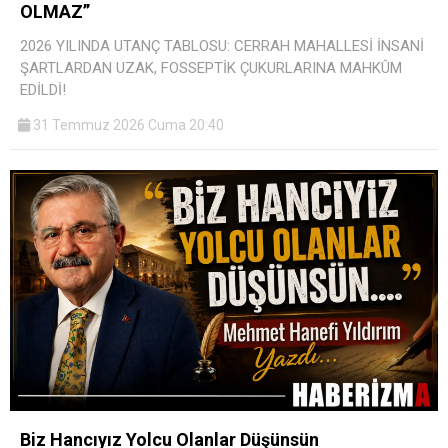
OLMAZ”
2026 YILINDA UTANÇ TABLOSU: CERRAH MAHALLESİ İNSANİ
ŞARTLARDAN UZAK, FOSSEPTİK ÇUKURLARINA MAHKÛM
EDİLDİ!
31 Temmuz 2026 Cuma 20:40
Biz Hancıyız Yolcu Olanlar Düşünsün