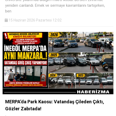
yeniden canlandı. Emek ve sermaye kavramlarını tartışırken,
ben
15 Haziran 2026 Pazartesi 12:02
MERPA’da Park Kaosu: Vatandaş Çileden Çıktı,
Gözler Zabıtada!