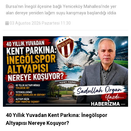
Bursa'nın İnegöl ilçesine bağlı Yeniceköy Mahallesi'nde yer
alan dereye yeniden lağım suyu karışmaya başlandığı iddia
03 Ağustos 2026 Pazartesi 11:30
40 Yıllık Yuvadan Kent Parkına: İnegölspor
Altyapısı Nereye Koşuyor?