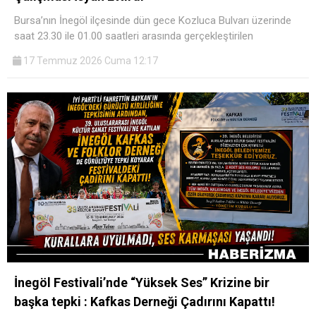
Bursa’nın İnegöl ilçesinde dün gece Kozluca Bulvarı üzerinde
saat 23.30 ile 01.00 saatleri arasında gerçekleştirilen
17 Temmuz 2026 Cuma 12:17
İnegöl Festivali’nde “Yüksek Ses” Krizine bir
başka tepki : Kafkas Derneği Çadırını Kapattı!