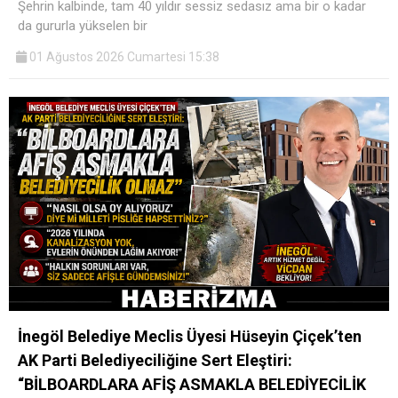
Şehrin kalbinde, tam 40 yıldır sessiz sedasız ama bir o kadar
da gururla yükselen bir
01 Ağustos 2026 Cumartesi 15:38
İnegöl Belediye Meclis Üyesi Hüseyin Çiçek’ten
AK Parti Belediyeciliğine Sert Eleştiri:
“BİLBOARDLARA AFİŞ ASMAKLA BELEDİYECİLİK