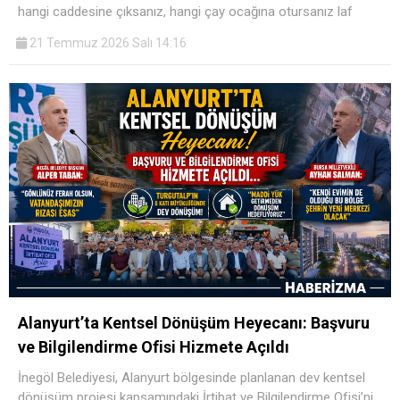
hangi caddesine çıksanız, hangi çay ocağına otursanız laf
21 Temmuz 2026 Salı 14:16
Alanyurt’ta Kentsel Dönüşüm Heyecanı: Başvuru
ve Bilgilendirme Ofisi Hizmete Açıldı
İnegöl Belediyesi, Alanyurt bölgesinde planlanan dev kentsel
dönüşüm projesi kapsamındaki İrtibat ve Bilgilendirme Ofisi’ni