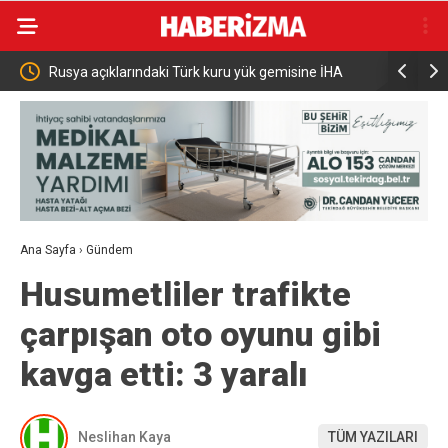
a Ortak
Rusya açıklarındaki Türk kuru yük gemisine İHA
Çiftçilere
saldırısı
Ödemesi
Ana Sayfa
›
Gündem
Husumetliler trafikte
çarpışan oto oyunu gibi
kavga etti: 3 yaralı
Neslihan Kaya
TÜM YAZILARI