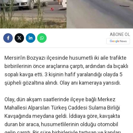
ABONE OL
Mersin’in Bozyazı ilçesinde husumetli iki aile trafikte
birbirilerinin önce araçlarına çarptı, ardından da bıçaklı
sopalı kavga etti. 3 kişinin hafif yaralandığı olayda 5
şüpheli gözaltına alındı. Olay anı kameraya yansıdı.
Olay, dün akşam saatlerinde ilçeye bağlı Merkez
Mahallesi Alparslan Türkeş Caddesi Sulama Birliği
Kavşağında meydana geldi. İddiaya göre, kavşakta
duran bir araca, husumetlilerinin olduğu otomobil
gelip çarptı. Bir süre birbirleriyle tartışan ve kapıları