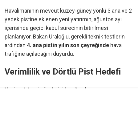
Havalimanının mevcut kuzey-güney yönlü 3 ana ve 2
yedek pistine eklenen yeni yatırımın, ağustos ayı
içerisinde geçici kabul sürecinin bitirilmesi
planlanıyor. Bakan Uraloğlu, gerekli teknik testlerin
ardından
4. ana pistin yılın son çeyreğinde
hava
trafiğine açılacağını duyurdu.
Verimlilik ve Dörtlü Pist Hedefi
Yeni pist, taksi sürelerini kısaltarak uçuş
operasyonlarında esneklik ve verimlilik artışı
sağlamayı hedefliyor. Özellikle yan rüzgâr
koşullarında güvenli iniş ve kalkışlara olanak tanıyan
altyapı, havalimanının
dörtlü bağımsız pist
işletmeciliği
hedefine ulaşmasında kritik bir rol