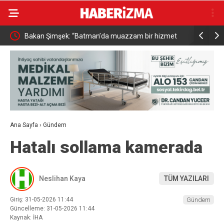
Bakan Şimşek: “Batman’da muazzam bir hizmet
Resul Din
fırtınası var”
vatandaşa
Ana Sayfa
›
Gündem
Hatalı sollama kamerada
Neslihan Kaya
TÜM YAZILARI
Giriş: 31-05-2026 11:44
Gündem
Güncelleme: 31-05-2026 11:44
Kaynak: İHA